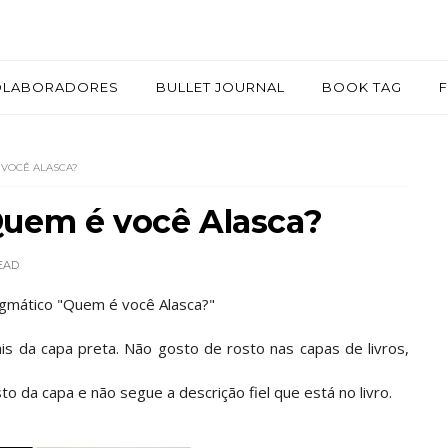
OLABORADORES
BULLET JOURNAL
BOOK TAG
 VOCÊ ALASCA?
uem é você Alasca?
EAD
igmático "Quem é você Alasca?"
is da capa preta. Não gosto de rosto nas capas de livros,
to da capa e não segue a descrição fiel que está no livro.