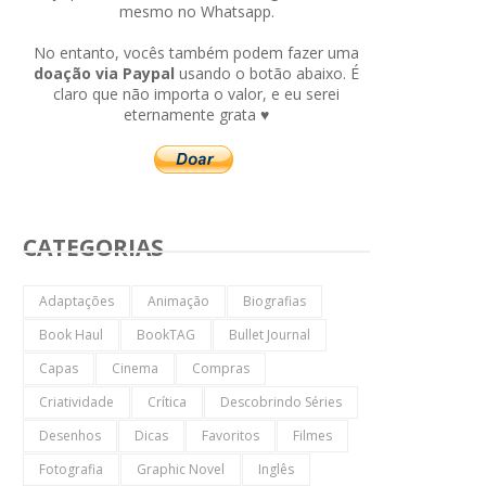
mesmo no Whatsapp.
No entanto, vocês também podem fazer uma
doação via Paypal
usando o botão abaixo. É
claro que não importa o valor, e eu serei
eternamente grata ♥
CATEGORIAS
Adaptações
Animação
Biografias
Book Haul
BookTAG
Bullet Journal
Capas
Cinema
Compras
Criatividade
Crítica
Descobrindo Séries
Desenhos
Dicas
Favoritos
Filmes
Fotografia
Graphic Novel
Inglês