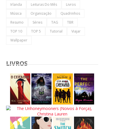
Irlanda
Leituras Do Mês
Livros
Música
Organização
Quadrinhos
Resumo
Séries
TAG
TBR
TOP 10
TOP 5
Tutorial
Viajar
Wallpaper
LIVROS