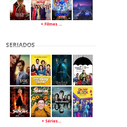
+ Filmes ...
SERIADOS
+ Séries...