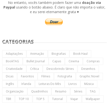
No entanto, vocês também podem fazer uma
doação via
Paypal
usando o botão abaixo. É claro que não importa o valor,
e eu serei eternamente grata ♥
CATEGORIAS
Adaptações
Animação
Biografias
Book Haul
BookTAG
Bullet Journal
Capas
Cinema
Compras
Criatividade
Crítica
Descobrindo Séries
Desenhos
Dicas
Favoritos
Filmes
Fotografia
Graphic Novel
Inglês
Irlanda
Leituras Do Mês
Livros
Música
Organização
Quadrinhos
Resumo
Séries
TAG
TBR
TOP 10
TOP 5
Tutorial
Viajar
Wallpaper