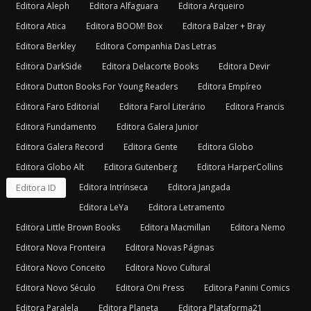
Editora Aleph
Editora Alfaguara
Editora Arqueiro
Editora Atica
Editora BOOM! Box
Editora Balzer + Bray
Editora Berkley
Editora Companhia Das Letras
Editora DarkSide
Editora Delacorte Books
Editora Devir
Editora Dutton Books For Young Readers
Editora Empíreo
Editora Faro Editorial
Editora Farol Literário
Editora Francis
Editora Fundamento
Editora Galera Junior
Editora Galera Record
Editora Gente
Editora Globo
Editora Globo Alt
Editora Gutenberg
Editora HarperCollins
Editora ID
Editora Intrínseca
Editora Jangada
Editora LeYa
Editora Letramento
Editora Little Brown Books
Editora Macmillan
Editora Nemo
Editora Nova Fronteira
Editora Novas Páginas
Editora Novo Conceito
Editora Novo Cultural
Editora Novo Século
Editora Oni Press
Editora Panini Comics
Editora Paralela
Editora Planeta
Editora Plataforma21