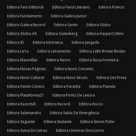
Editora Faro Editorial
Editora Farol Literário
Editora Francis
Editora Fundamento
Editora Galera Junior
Editora Galera Record
Editora Gente
Editora Globo
Editora Globo Alt
Editora Gutenberg
Editora HarperCollins
Editora ID
Editora Intrínseca
Editora Jangada
Editora LeYa
Editora Letramento
Editora Little Brown Books
Editora Macmillan
Editora Nemo
Editora Nova Fronteira
Editora Novas Páginas
Editora Novo Conceito
Editora Novo Cultural
Editora Novo Século
Editora Oni Press
Editora Panini Comics
Editora Paralela
Editora Planeta
Editora Plataforma21
Editora Ponto De Leitura
Editora Razorbill
Editora Record
Editora Rocco
Editora Salamandra
Editora Saída De Emergência
Editora Seguinte
Editora Sextante
Editora Simon Pulse
Editora Suma De Letras
Editora Universo Dos Livros