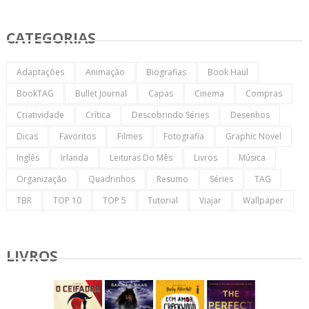
CATEGORIAS
Adaptações
Animação
Biografias
Book Haul
BookTAG
Bullet Journal
Capas
Cinema
Compras
Criatividade
Crítica
Descobrindo Séries
Desenhos
Dicas
Favoritos
Filmes
Fotografia
Graphic Novel
Inglês
Irlanda
Leituras Do Mês
Livros
Música
Organização
Quadrinhos
Resumo
Séries
TAG
TBR
TOP 10
TOP 5
Tutorial
Viajar
Wallpaper
LIVROS