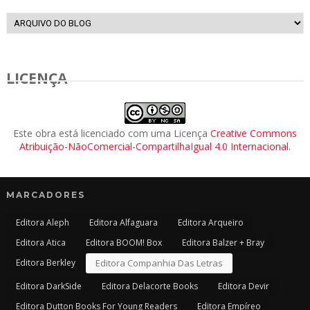
LICENÇA
Este obra está licenciado com uma Licença
Creative Commons
Atribuição-NãoComercial-CompartilhaIgual 4.0 Internacional
.
MARCADORES
Editora Aleph
Editora Alfaguara
Editora Arqueiro
Editora Atica
Editora BOOM! Box
Editora Balzer + Bray
Editora Berkley
Editora Companhia Das Letras
Editora DarkSide
Editora Delacorte Books
Editora Devir
Editora Dutton Books For Young Readers
Editora Empíreo