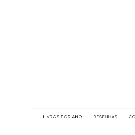
LIVROS POR ANO
RESENHAS
C