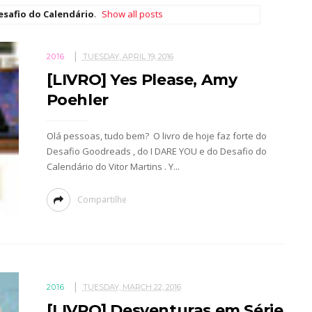
esafio do Calendário
.
Show all posts
2016
TUESDAY, APRIL 19, 2016
[LIVRO] Yes Please, Amy
Poehler
Olá pessoas, tudo bem? O livro de hoje faz forte do
Desafio Goodreads , do I DARE YOU e do Desafio do
Calendário do Vitor Martins . Y...
Compartilhe
2016
TUESDAY, MARCH 22, 2016
[LIVRO] Desventuras em Série