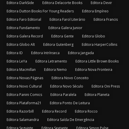
Editora DarkSide
Editora Delacorte Books
Editora Devir
Editora Dutton Books For Young Readers
Editora Empíreo
Editora Faro Editorial
Editora Farol Literário
Editora Francis
Editora Fundamento
Editora Galera Junior
Editora Galera Record
Editora Gente
Editora Globo
Editora Globo Alt
Editora Gutenberg
Editora HarperCollins
Editora ID
Editora Intrínseca
Editora Jangada
Editora LeYa
Editora Letramento
Editora Little Brown Books
Editora Macmillan
Editora Nemo
Editora Nova Fronteira
Editora Novas Páginas
Editora Novo Conceito
Editora Novo Cultural
Editora Novo Século
Editora Oni Press
Editora Panini Comics
Editora Paralela
Editora Planeta
Editora Plataforma21
Editora Ponto De Leitura
Editora Razorbill
Editora Record
Editora Rocco
Editora Salamandra
Editora Saída De Emergência
Editora Seguinte
Editora Sextante
Editora Simon Pulse