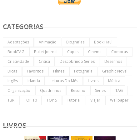
CATEGORIAS
Adaptações
Animação
Biografias
Book Haul
BookTAG
Bullet Journal
Capas
Cinema
Compras
Criatividade
Crítica
Descobrindo Séries
Desenhos
Dicas
Favoritos
Filmes
Fotografia
Graphic Novel
Inglês
Irlanda
Leituras Do Mês
Livros
Música
Organização
Quadrinhos
Resumo
Séries
TAG
TBR
TOP 10
TOP 5
Tutorial
Viajar
Wallpaper
LIVROS