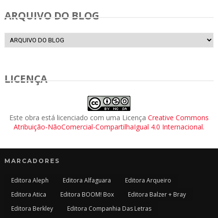
ARQUIVO DO BLOG
LICENÇA
Este obra está licenciado com uma Licença
Creative Commons
Atribuição-NãoComercial-CompartilhaIgual 4.0 Internacional
.
MARCADORES
Editora Aleph
Editora Alfaguara
Editora Arqueiro
Editora Atica
Editora BOOM! Box
Editora Balzer + Bray
Editora Berkley
Editora Companhia Das Letras