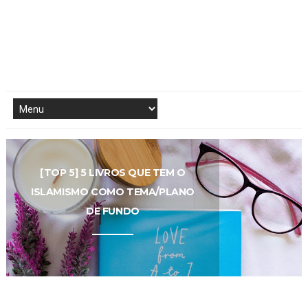
[TOP 5] 5 LIVROS QUE TEM O
[LIVRO] THE GILDED ONES,
ISLAMISMO COMO TEMA/PLANO
NAMINA FORNA
DE FUNDO