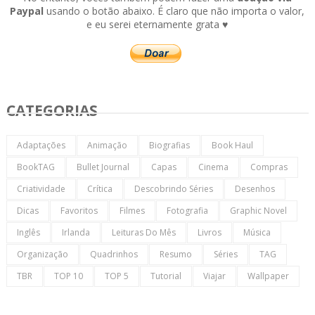
Paypal
usando o botão abaixo. É claro que não importa o valor,
e eu serei eternamente grata ♥
CATEGORIAS
Adaptações
Animação
Biografias
Book Haul
BookTAG
Bullet Journal
Capas
Cinema
Compras
Criatividade
Crítica
Descobrindo Séries
Desenhos
Dicas
Favoritos
Filmes
Fotografia
Graphic Novel
Inglês
Irlanda
Leituras Do Mês
Livros
Música
Organização
Quadrinhos
Resumo
Séries
TAG
TBR
TOP 10
TOP 5
Tutorial
Viajar
Wallpaper