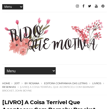
HOME
2017
BY ROSANA
EDITORA COMPANHIA DAS LETRAS
LIVROS
RESENHAS
[LIVRO] A COISA TERRÍVEL QUE ACONTECEU COM BARNABY
BROCKET, JOHN BOYNE
[LIVRO] A Coisa Terrível Que