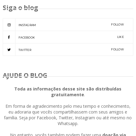
Siga o blog
FOLLOW
INSTAGRAM
LIKE
FACEBOOK
FOLLOW
TWITTER
AJUDE O BLOG
Toda as informações desse site são distribuídas
gratuitamente
.
Em forma de agradecimento pelo meu tempo e conhecimento,
eu adoraria que vocês compartilhassem com seus amigos e
família. Seja por Facebook, Twitter, Instagram ou até mesmo no
Whatsapp.
No entanto, vocês também podem fazer uma
doação via