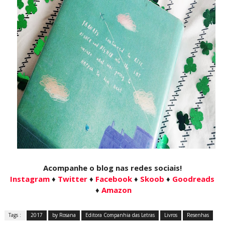
Acompanhe o blog nas redes sociais!
Instagram
♦
Twitter
♦
Facebook
♦
Skoob
♦
Goodreads
♦
Amazon
Tags :
2017
by Rosana
Editora Companhia das Letras
Livros
Resenhas