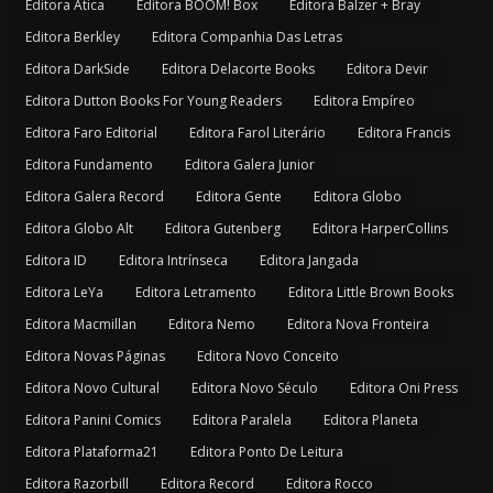
Editora Atica
Editora BOOM! Box
Editora Balzer + Bray
Editora Berkley
Editora Companhia Das Letras
Editora DarkSide
Editora Delacorte Books
Editora Devir
Editora Dutton Books For Young Readers
Editora Empíreo
Editora Faro Editorial
Editora Farol Literário
Editora Francis
Editora Fundamento
Editora Galera Junior
Editora Galera Record
Editora Gente
Editora Globo
Editora Globo Alt
Editora Gutenberg
Editora HarperCollins
Editora ID
Editora Intrínseca
Editora Jangada
Editora LeYa
Editora Letramento
Editora Little Brown Books
Editora Macmillan
Editora Nemo
Editora Nova Fronteira
Editora Novas Páginas
Editora Novo Conceito
Editora Novo Cultural
Editora Novo Século
Editora Oni Press
Editora Panini Comics
Editora Paralela
Editora Planeta
Editora Plataforma21
Editora Ponto De Leitura
Editora Razorbill
Editora Record
Editora Rocco