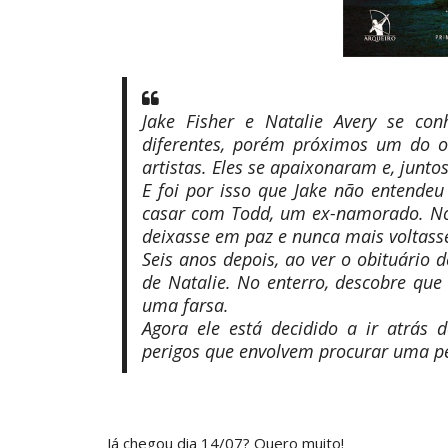
Jake Fisher e Natalie Avery se co
diferentes, porém próximos um do ou
artistas. Eles se apaixonaram e, junto
E foi por isso que Jake não entende
casar com Todd, um ex-namorado. No 
deixasse em paz e nunca mais voltasse
Seis anos depois, ao ver o obituário 
de Natalie. No enterro, descobre qu
uma farsa.
Agora ele está decidido a ir atrás 
perigos que envolvem procurar uma pe
Já chegou dia 14/07? Quero muito!