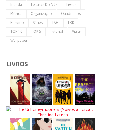
Irlanda
Leituras Do Mês
Livros
Música
Organização
Quadrinhos
Resumo
Séries
TAG
TBR
TOP 10
TOP 5
Tutorial
Viajar
Wallpaper
LIVROS