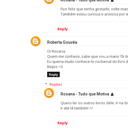
Rosana - Tudo que Motiva
Fico feliz que tenha gostado, volte ma
Também estou curiosa e ansiosa por es
Reply
Roberta Gouvêa
Oi Rosana.
Quem me conhece, sabe que sou a maior fã do a
Eu queria muito conhece-lo na bienal do livro 
Beijos <3
Reply
Replies
Rosana - Tudo que Motiva
Quero ler os outros livros dele. Ir na
ir até lá também =/
Reply