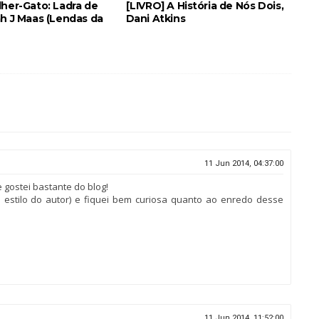
lher-Gato: Ladra de
[LIVRO] A História de Nós Dois,
ah J Maas (Lendas da
Dani Atkins
11 Jun 2014, 04:37:00
 gostei bastante do blog!
do estilo do autor) e fiquei bem curiosa quanto ao enredo desse
11 Jun 2014, 11:52:00