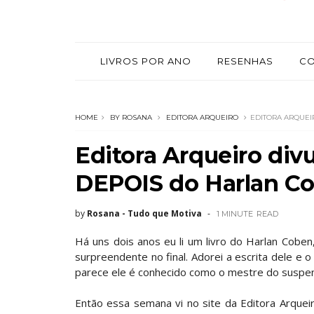
LIVROS POR ANO
RESENHAS
C
HOME
BY ROSANA
EDITORA ARQUEIRO
EDITORA ARQUEI
Editora Arqueiro div
DEPOIS do Harlan C
by
Rosana - Tudo que Motiva
1 MINUTE
READ
Há uns dois anos eu li um livro do Harlan Coben
surpreendente no final. Adorei a escrita dele e 
parece ele é conhecido como o mestre do suspen
Então essa semana vi no site da Editora Arqueir