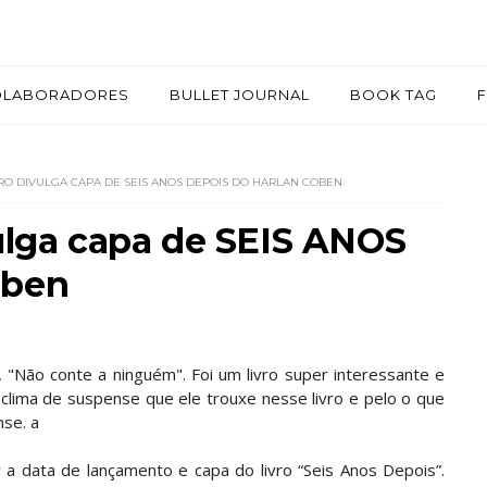
OLABORADORES
BULLET JOURNAL
BOOK TAG
RO DIVULGA CAPA DE SEIS ANOS DEPOIS DO HARLAN COBEN
ulga capa de SEIS ANOS
oben
, "Não conte a ninguém". Foi um livro super interessante e
o clima de suspense que ele trouxe nesse livro e pelo o que
se. a
 a data de lançamento e capa do livro “Seis Anos Depois”.