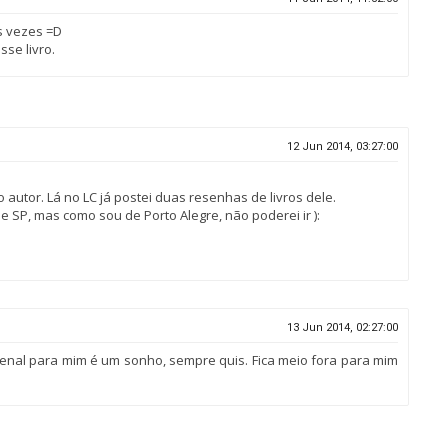
is vezes =D
se livro.
12 Jun 2014, 03:27:00
utor. Lá no LC já postei duas resenhas de livros dele.
de SP, mas como sou de Porto Alegre, não poderei ir ):
13 Jun 2014, 02:27:00
 bienal para mim é um sonho, sempre quis. Fica meio fora para mim