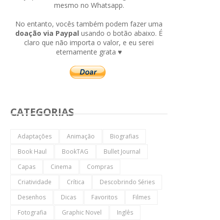
mesmo no Whatsapp.
No entanto, vocês também podem fazer uma
doação via Paypal
usando o botão abaixo. É
claro que não importa o valor, e eu serei
eternamente grata ♥
CATEGORIAS
Adaptações
Animação
Biografias
Book Haul
BookTAG
Bullet Journal
Capas
Cinema
Compras
Criatividade
Crítica
Descobrindo Séries
Desenhos
Dicas
Favoritos
Filmes
Fotografia
Graphic Novel
Inglês