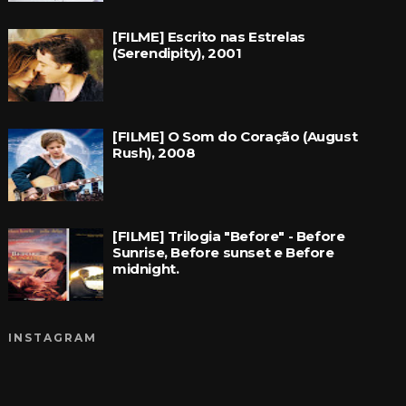
[FILME] Escrito nas Estrelas
(Serendipity), 2001
[FILME] O Som do Coração (August
Rush), 2008
[FILME] Trilogia "Before" - Before
Sunrise, Before sunset e Before
midnight.
INSTAGRAM