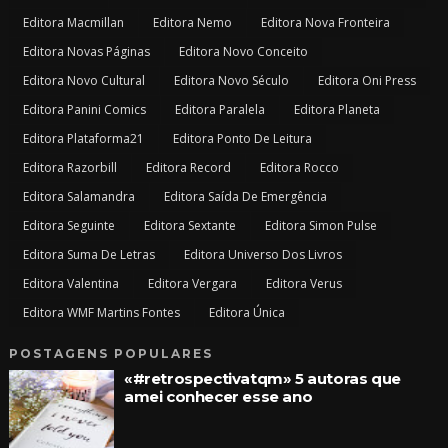
Editora Macmillan
Editora Nemo
Editora Nova Fronteira
Editora Novas Páginas
Editora Novo Conceito
Editora Novo Cultural
Editora Novo Século
Editora Oni Press
Editora Panini Comics
Editora Paralela
Editora Planeta
Editora Plataforma21
Editora Ponto De Leitura
Editora Razorbill
Editora Record
Editora Rocco
Editora Salamandra
Editora Saída De Emergência
Editora Seguinte
Editora Sextante
Editora Simon Pulse
Editora Suma De Letras
Editora Universo Dos Livros
Editora Valentina
Editora Vergara
Editora Verus
Editora WMF Martins Fontes
Editora Única
POSTAGENS POPULARES
«#retrospectivatqm» 5 autoras que
amei conhecer esse ano