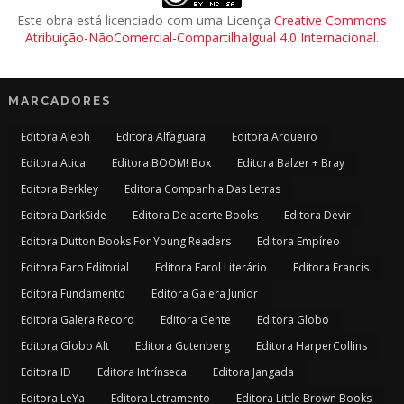
Este obra está licenciado com uma Licença
Creative Commons
Atribuição-NãoComercial-CompartilhaIgual 4.0 Internacional
.
MARCADORES
Editora Aleph
Editora Alfaguara
Editora Arqueiro
Editora Atica
Editora BOOM! Box
Editora Balzer + Bray
Editora Berkley
Editora Companhia Das Letras
Editora DarkSide
Editora Delacorte Books
Editora Devir
Editora Dutton Books For Young Readers
Editora Empíreo
Editora Faro Editorial
Editora Farol Literário
Editora Francis
Editora Fundamento
Editora Galera Junior
Editora Galera Record
Editora Gente
Editora Globo
Editora Globo Alt
Editora Gutenberg
Editora HarperCollins
Editora ID
Editora Intrínseca
Editora Jangada
Editora LeYa
Editora Letramento
Editora Little Brown Books