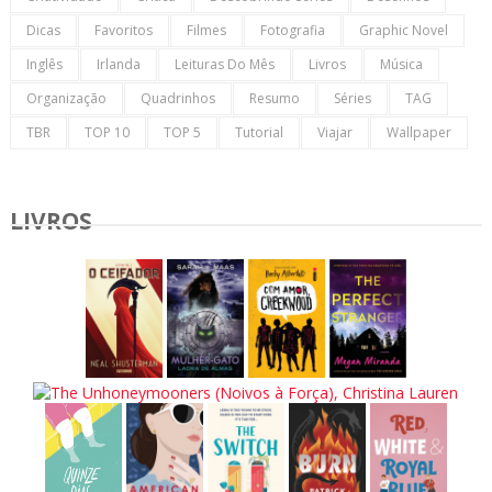
Dicas
Favoritos
Filmes
Fotografia
Graphic Novel
Inglês
Irlanda
Leituras Do Mês
Livros
Música
Organização
Quadrinhos
Resumo
Séries
TAG
TBR
TOP 10
TOP 5
Tutorial
Viajar
Wallpaper
LIVROS