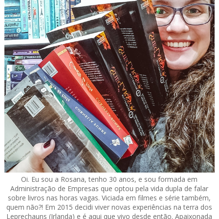
Oi. Eu sou a Rosana, tenho 30 anos, e sou formada em
Administração de Empresas que optou pela vida dupla de falar
sobre livros nas horas vagas. Viciada em filmes e série também,
quem não?! Em 2015 decidi viver novas experiências na terra dos
Leprechauns (Irlanda) e é aqui que vivo desde então. Apaixonada