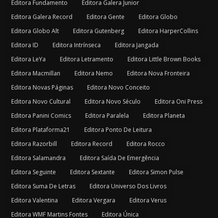
Editora Fundamento
Editora Galera Junior
Editora Galera Record
Editora Gente
Editora Globo
Editora Globo Alt
Editora Gutenberg
Editora HarperCollins
Editora ID
Editora Intrínseca
Editora Jangada
Editora LeYa
Editora Letramento
Editora Little Brown Books
Editora Macmillan
Editora Nemo
Editora Nova Fronteira
Editora Novas Páginas
Editora Novo Conceito
Editora Novo Cultural
Editora Novo Século
Editora Oni Press
Editora Panini Comics
Editora Paralela
Editora Planeta
Editora Plataforma21
Editora Ponto De Leitura
Editora Razorbill
Editora Record
Editora Rocco
Editora Salamandra
Editora Saída De Emergência
Editora Seguinte
Editora Sextante
Editora Simon Pulse
Editora Suma De Letras
Editora Universo Dos Livros
Editora Valentina
Editora Vergara
Editora Verus
Editora WMF Martins Fontes
Editora Única