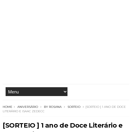
HOME
ANIVERSÁRIO
BY ROSANA
SORTEIO
[SORTEIO ] 1 ANO DE DOCE
LITERÁRIO E ISAAC ZEDECC
[SORTEIO ] 1 ano de Doce Literário e