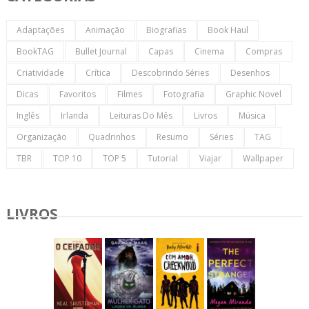
Adaptações
Animação
Biografias
Book Haul
BookTAG
Bullet Journal
Capas
Cinema
Compras
Criatividade
Crítica
Descobrindo Séries
Desenhos
Dicas
Favoritos
Filmes
Fotografia
Graphic Novel
Inglês
Irlanda
Leituras Do Mês
Livros
Música
Organização
Quadrinhos
Resumo
Séries
TAG
TBR
TOP 10
TOP 5
Tutorial
Viajar
Wallpaper
LIVROS