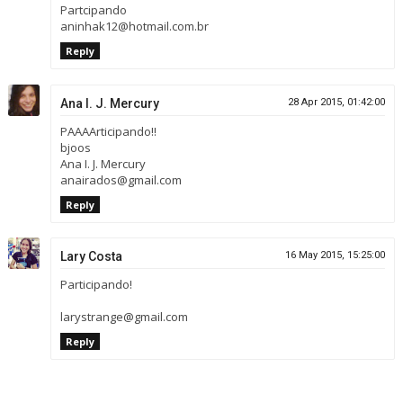
Partcipando
aninhak12@hotmail.com.br
Reply
Ana I. J. Mercury
28 Apr 2015, 01:42:00
PAAAArticipando!!
bjoos
Ana I. J. Mercury
anairados@gmail.com
Reply
Lary Costa
16 May 2015, 15:25:00
Participando!
larystrange@gmail.com
Reply