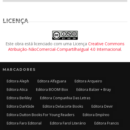
LICENÇA
Este obra está licenciado com uma Licença
Creative Commons
Atribuição-NãoComercial-CompartilhaIgual 4.0 Internacional
.
MARCADORES
Editora Aleph
Editora Alfaguara
Editora Arqueiro
Editora Atica
Editora BOOM! Box
Editora Balzer + Bray
Editora Berkley
Editora Companhia Das Letras
Editora DarkSide
Editora Delacorte Books
Editora Devir
Editora Dutton Books For Young Readers
Editora Empíreo
Editora Faro Editorial
Editora Farol Literário
Editora Francis