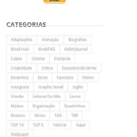
CATEGORIAS
Adaptações
Animação
Biografias
Book Haul
BookTAG
Bullet Journal
Capas
Cinema
Compras
Criatividade
Crítica
Descobrindo Séries
Desenhos
Dicas
Favoritos
Filmes
Fotografia
Graphic Novel
Inglês
Irlanda
Leituras Do Mês
Livros
Música
Organização
Quadrinhos
Resumo
Séries
TAG
TBR
TOP 10
TOP 5
Tutorial
Viajar
Wallpaper