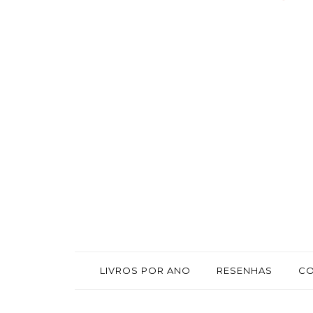
LIVROS POR ANO
RESENHAS
C