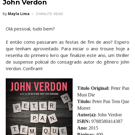
John Verdon
by
Mayla Lima
3 MINUTE
READ
Olá pessoal, tudo bem?
E então como passaram as festas de fim de ano? Espero
que tenham aproveitado. Para iniciar o ano trouxe hoje a
resenha do primeiro livro que finalizei este ano, um thriller
de suspense policial do consagrado autor do gênero John
Verdon. Confiram!
Título Original:
Peter Pan
Must Die
Título:
Peter Pan Tem Que
Morrer
Autor(a):
John Verdon
ISBN:
9788580414387
Ano:
2015
Páginas:
400