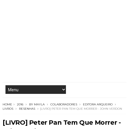
HOME
2016
BY MAYLA
COLABORADORES
EDITORA ARQUEIRO
LIVROS
RESENHAS
[LIVRO] PETER PAN TEM QUE MORRER - JOHN VERDON
[LIVRO] Peter Pan Tem Que Morrer -