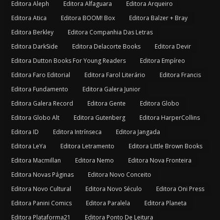
Editora Aleph
Editora Alfaguara
Editora Arqueiro
Editora Atica
Editora BOOM! Box
Editora Balzer + Bray
Editora Berkley
Editora Companhia Das Letras
Editora DarkSide
Editora Delacorte Books
Editora Devir
Editora Dutton Books For Young Readers
Editora Empíreo
Editora Faro Editorial
Editora Farol Literário
Editora Francis
Editora Fundamento
Editora Galera Junior
Editora Galera Record
Editora Gente
Editora Globo
Editora Globo Alt
Editora Gutenberg
Editora HarperCollins
Editora ID
Editora Intrínseca
Editora Jangada
Editora LeYa
Editora Letramento
Editora Little Brown Books
Editora Macmillan
Editora Nemo
Editora Nova Fronteira
Editora Novas Páginas
Editora Novo Conceito
Editora Novo Cultural
Editora Novo Século
Editora Oni Press
Editora Panini Comics
Editora Paralela
Editora Planeta
Editora Plataforma21
Editora Ponto De Leitura