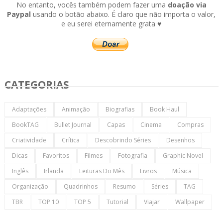
No entanto, vocês também podem fazer uma
doação via
Paypal
usando o botão abaixo. É claro que não importa o valor,
e eu serei eternamente grata ♥
CATEGORIAS
Adaptações
Animação
Biografias
Book Haul
BookTAG
Bullet Journal
Capas
Cinema
Compras
Criatividade
Crítica
Descobrindo Séries
Desenhos
Dicas
Favoritos
Filmes
Fotografia
Graphic Novel
Inglês
Irlanda
Leituras Do Mês
Livros
Música
Organização
Quadrinhos
Resumo
Séries
TAG
TBR
TOP 10
TOP 5
Tutorial
Viajar
Wallpaper