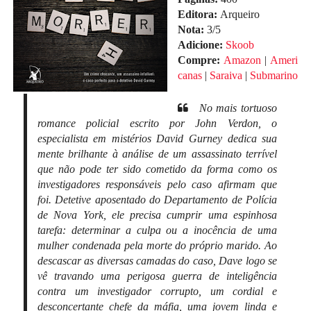
Editora:
Arqueiro
Nota:
3/5
Adicione:
Skoob
Compre:
Amazon
|
Ameri
canas
|
Saraiva
|
Submarino
No mais tortuoso
romance policial escrito por John Verdon, o
especialista em mistérios David Gurney dedica sua
mente brilhante à análise de um assassinato terrível
que não pode ter sido cometido da forma como os
investigadores responsáveis pelo caso afirmam que
foi. Detetive aposentado do Departamento de Polícia
de Nova York, ele precisa cumprir uma espinhosa
tarefa: determinar a culpa ou a inocência de uma
mulher condenada pela morte do próprio marido. Ao
descascar as diversas camadas do caso, Dave logo se
vê travando uma perigosa guerra de inteligência
contra um investigador corrupto, um cordial e
desconcertante chefe da máfia, uma jovem linda e