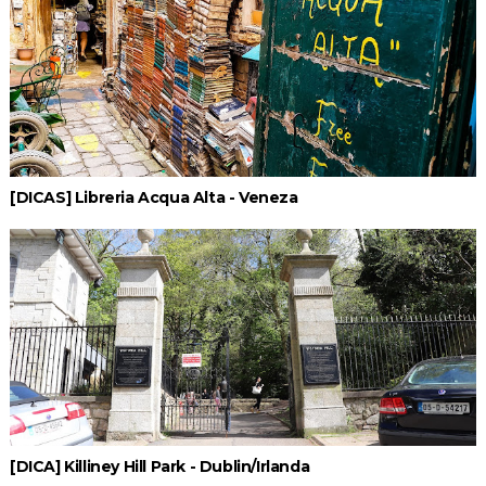
[DICAS] Libreria Acqua Alta - Veneza
[DICA] Killiney Hill Park - Dublin/Irlanda