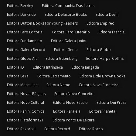
Editora Berkley
Editora Companhia Das Letras
Editora DarkSide
Editora Delacorte Books
Editora Devir
Editora Dutton Books For Young Readers
Editora Empíreo
Editora Faro Editorial
Editora Farol Literário
Editora Francis
Editora Fundamento
Editora Galera Junior
Editora Galera Record
Editora Gente
Editora Globo
Editora Globo Alt
Editora Gutenberg
Editora HarperCollins
Editora ID
Editora Intrínseca
Editora Jangada
Editora LeYa
Editora Letramento
Editora Little Brown Books
Editora Macmillan
Editora Nemo
Editora Nova Fronteira
Editora Novas Páginas
Editora Novo Conceito
Editora Novo Cultural
Editora Novo Século
Editora Oni Press
Editora Panini Comics
Editora Paralela
Editora Planeta
Editora Plataforma21
Editora Ponto De Leitura
Editora Razorbill
Editora Record
Editora Rocco