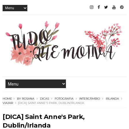
HOME
BY ROSANA
DICAS
FOTOGRAFIA
INTERCÂMBIO
IRLANDA
VIAJAR
[DICA] SAINT ANNE'S PARK, DUBLIN/IRLANDA
[DICA] Saint Anne's Park,
Dublin/Irlanda