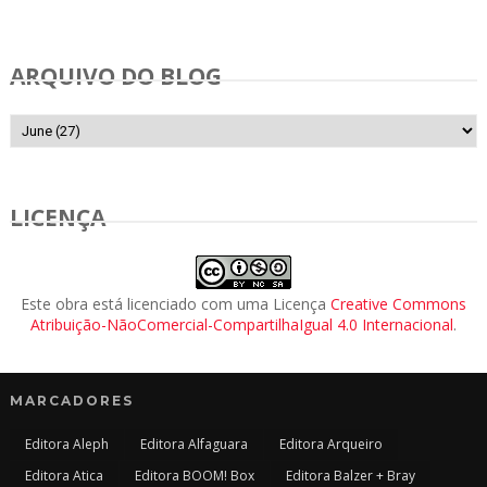
ARQUIVO DO BLOG
LICENÇA
Este obra está licenciado com uma Licença
Creative Commons
Atribuição-NãoComercial-CompartilhaIgual 4.0 Internacional
.
MARCADORES
Editora Aleph
Editora Alfaguara
Editora Arqueiro
Editora Atica
Editora BOOM! Box
Editora Balzer + Bray