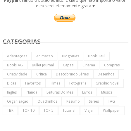
Paypal
usando o botão abaixo. É claro que não importa o valor,
e eu serei eternamente grata ♥
CATEGORIAS
Adaptações
Animação
Biografias
Book Haul
BookTAG
Bullet Journal
Capas
Cinema
Compras
Criatividade
Crítica
Descobrindo Séries
Desenhos
Dicas
Favoritos
Filmes
Fotografia
Graphic Novel
Inglês
Irlanda
Leituras Do Mês
Livros
Música
Organização
Quadrinhos
Resumo
Séries
TAG
TBR
TOP 10
TOP 5
Tutorial
Viajar
Wallpaper