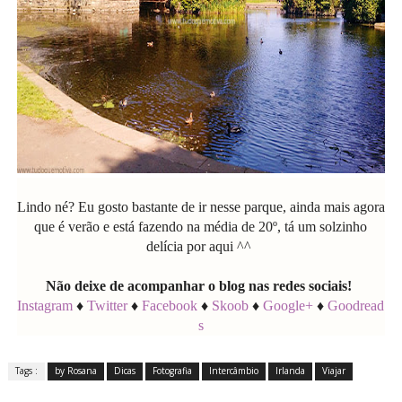
Lindo né? Eu gosto bastante de ir nesse parque, ainda mais agora
que é verão e está fazendo na média de 20º, tá um solzinho
delícia por aqui ^^
Não deixe de acompanhar o blog nas redes sociais!
Instagram
♦
Twitter
♦
Facebook
♦
Skoob
♦
Google+
♦
Goodread
s
Tags :
by Rosana
Dicas
Fotografia
Intercâmbio
Irlanda
Viajar