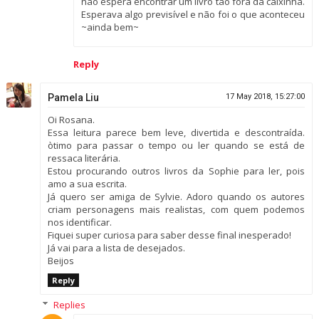
não espera encontrar um livro tão fora da caixinha.
Esperava algo previsível e não foi o que aconteceu
~ainda bem~
Reply
Pamela Liu
17 May 2018, 15:27:00
Oi Rosana.
Essa leitura parece bem leve, divertida e descontraída.
òtimo para passar o tempo ou ler quando se está de
ressaca literária.
Estou procurando outros livros da Sophie para ler, pois
amo a sua escrita.
Já quero ser amiga de Sylvie. Adoro quando os autores
criam personagens mais realistas, com quem podemos
nos identificar.
Fiquei super curiosa para saber desse final inesperado!
Já vai para a lista de desejados.
Beijos
Reply
Replies