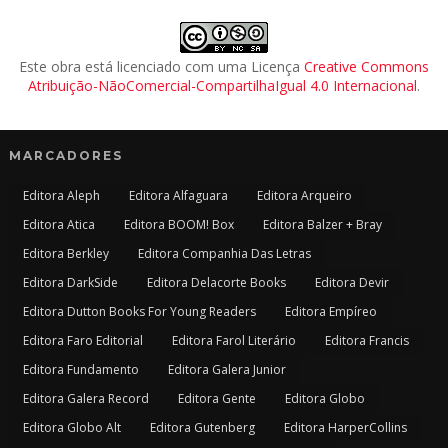
Este obra está licenciado com uma Licença
Creative Commons
Atribuição-NãoComercial-CompartilhaIgual 4.0 Internacional
.
MARCADORES
Editora Aleph
Editora Alfaguara
Editora Arqueiro
Editora Atica
Editora BOOM! Box
Editora Balzer + Bray
Editora Berkley
Editora Companhia Das Letras
Editora DarkSide
Editora Delacorte Books
Editora Devir
Editora Dutton Books For Young Readers
Editora Empíreo
Editora Faro Editorial
Editora Farol Literário
Editora Francis
Editora Fundamento
Editora Galera Junior
Editora Galera Record
Editora Gente
Editora Globo
Editora Globo Alt
Editora Gutenberg
Editora HarperCollins