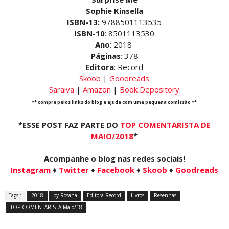
Sophie Kinsella
ISBN-13:
9788501113535
ISBN-10
: 8501113530
Ano
: 2018
Páginas
: 378
Editora
: Record
Skoob
|
Goodreads
Saraiva
|
Amazon
|
Book Depository
** compre pelos links do blog e ajude com uma pequena comissão **
*ESSE POST FAZ PARTE DO
TOP COMENTARISTA DE
MAIO/2018
*
Acompanhe o blog nas redes sociais!
Instagram
♦
Twitter
♦
Facebook
♦
Skoob
♦
Goodreads
Tags :
2018
by Rosana
Editora Record
Livros
Resenhas
TOP COMENTARISTA Maio/18