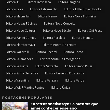
Editora ID
Editora Intrínseca
Editora Jangada
Editora LeYa
Editora Letramento
Editora Little Brown Books
Editora Macmillan
Editora Nemo
Editora Nova Fronteira
Editora Novas Páginas
Editora Novo Conceito
Editora Novo Cultural
Editora Novo Século
Editora Oni Press
Editora Panini Comics
Editora Paralela
Editora Planeta
Editora Plataforma21
Editora Ponto De Leitura
Editora Razorbill
Editora Record
Editora Rocco
Editora Salamandra
Editora Saída De Emergência
Editora Seguinte
Editora Sextante
Editora Simon Pulse
Editora Suma De Letras
Editora Universo Dos Livros
Editora Valentina
Editora Vergara
Editora Verus
Editora WMF Martins Fontes
Editora Única
POSTAGENS POPULARES
«#retrospectivatqm» 5 autoras que
amei conhecer esse ano