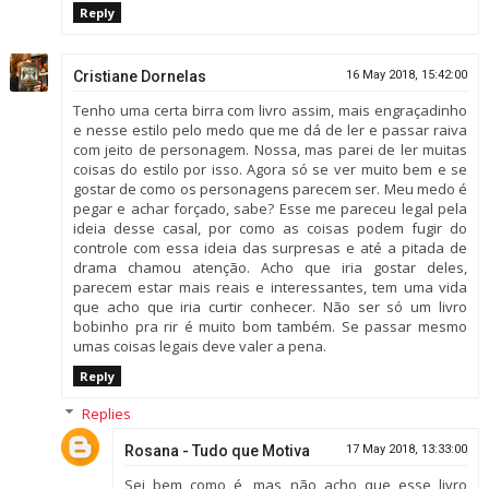
Reply
Cristiane Dornelas
16 May 2018, 15:42:00
Tenho uma certa birra com livro assim, mais engraçadinho
e nesse estilo pelo medo que me dá de ler e passar raiva
com jeito de personagem. Nossa, mas parei de ler muitas
coisas do estilo por isso. Agora só se ver muito bem e se
gostar de como os personagens parecem ser. Meu medo é
pegar e achar forçado, sabe? Esse me pareceu legal pela
ideia desse casal, por como as coisas podem fugir do
controle com essa ideia das surpresas e até a pitada de
drama chamou atenção. Acho que iria gostar deles,
parecem estar mais reais e interessantes, tem uma vida
que acho que iria curtir conhecer. Não ser só um livro
bobinho pra rir é muito bom também. Se passar mesmo
umas coisas legais deve valer a pena.
Reply
Replies
Rosana - Tudo que Motiva
17 May 2018, 13:33:00
Sei bem como é, mas não acho que esse livro