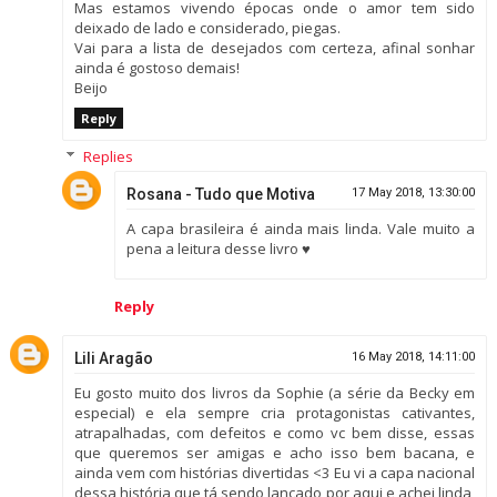
Mas estamos vivendo épocas onde o amor tem sido
deixado de lado e considerado, piegas.
Vai para a lista de desejados com certeza, afinal sonhar
ainda é gostoso demais!
Beijo
Reply
Replies
Rosana - Tudo que Motiva
17 May 2018, 13:30:00
A capa brasileira é ainda mais linda. Vale muito a
pena a leitura desse livro ♥
Reply
Lili Aragão
16 May 2018, 14:11:00
Eu gosto muito dos livros da Sophie (a série da Becky em
especial) e ela sempre cria protagonistas cativantes,
atrapalhadas, com defeitos e como vc bem disse, essas
que queremos ser amigas e acho isso bem bacana, e
ainda vem com histórias divertidas <3 Eu vi a capa nacional
dessa história que tá sendo lançado por aqui e achei linda,