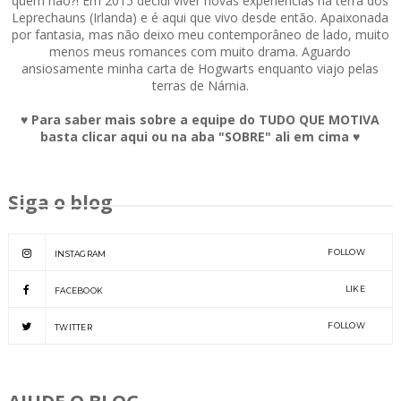
quem não?! Em 2015 decidi viver novas experiências na terra dos
Leprechauns (Irlanda) e é aqui que vivo desde então. Apaixonada
por fantasia, mas não deixo meu contemporâneo de lado, muito
menos meus romances com muito drama. Aguardo
ansiosamente minha carta de Hogwarts enquanto viajo pelas
terras de Nárnia.
♥ Para saber mais sobre a equipe do TUDO QUE MOTIVA
basta clicar aqui ou na aba "SOBRE" ali em cima ♥
Siga o blog
FOLLOW
INSTAGRAM
LIKE
FACEBOOK
FOLLOW
TWITTER