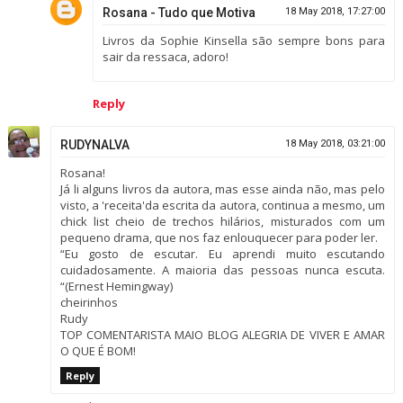
Rosana - Tudo que Motiva
18 May 2018, 17:27:00
Livros da Sophie Kinsella são sempre bons para
sair da ressaca, adoro!
Reply
RUDYNALVA
18 May 2018, 03:21:00
Rosana!
Já li alguns livros da autora, mas esse ainda não, mas pelo
visto, a 'receita'da escrita da autora, continua a mesmo, um
chick list cheio de trechos hilários, misturados com um
pequeno drama, que nos faz enlouquecer para poder ler.
“Eu gosto de escutar. Eu aprendi muito escutando
cuidadosamente. A maioria das pessoas nunca escuta.
“(Ernest Hemingway)
cheirinhos
Rudy
TOP COMENTARISTA MAIO BLOG ALEGRIA DE VIVER E AMAR
O QUE É BOM!
Reply