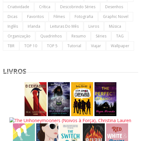
Criatividade
Crítica
Descobrindo Séries
Desenhos
Dicas
Favoritos
Filmes
Fotografia
Graphic Novel
Inglês
Irlanda
Leituras Do Mês
Livros
Música
Organização
Quadrinhos
Resumo
Séries
TAG
TBR
TOP 10
TOP 5
Tutorial
Viajar
Wallpaper
LIVROS