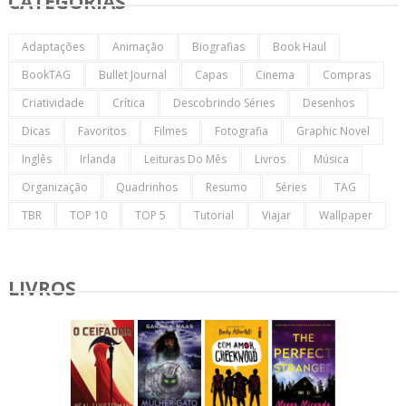
CATEGORIAS
Adaptações
Animação
Biografias
Book Haul
BookTAG
Bullet Journal
Capas
Cinema
Compras
Criatividade
Crítica
Descobrindo Séries
Desenhos
Dicas
Favoritos
Filmes
Fotografia
Graphic Novel
Inglês
Irlanda
Leituras Do Mês
Livros
Música
Organização
Quadrinhos
Resumo
Séries
TAG
TBR
TOP 10
TOP 5
Tutorial
Viajar
Wallpaper
LIVROS