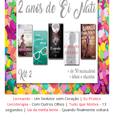
Livreando
- Um Sedutor sem Coração |
Eu Pratico
Livroterapia
- Com Outros Olhos |
Tudo que Motiva
- 13
segundos |
Sai da minha lente
- Quando finalmente voltará