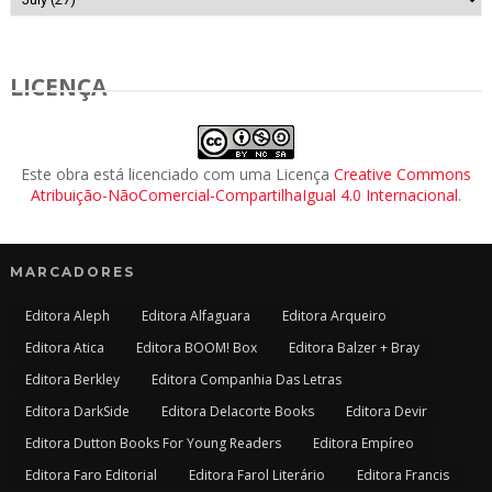
LICENÇA
Este obra está licenciado com uma Licença
Creative Commons
Atribuição-NãoComercial-CompartilhaIgual 4.0 Internacional
.
MARCADORES
Editora Aleph
Editora Alfaguara
Editora Arqueiro
Editora Atica
Editora BOOM! Box
Editora Balzer + Bray
Editora Berkley
Editora Companhia Das Letras
Editora DarkSide
Editora Delacorte Books
Editora Devir
Editora Dutton Books For Young Readers
Editora Empíreo
Editora Faro Editorial
Editora Farol Literário
Editora Francis