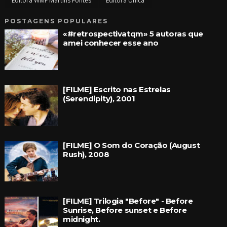
Editora WMF Martins Fontes
Editora Única
POSTAGENS POPULARES
«#retrospectivatqm» 5 autoras que
amei conhecer esse ano
[FILME] Escrito nas Estrelas
(Serendipity), 2001
[FILME] O Som do Coração (August
Rush), 2008
[FILME] Trilogia "Before" - Before
Sunrise, Before sunset e Before
midnight.