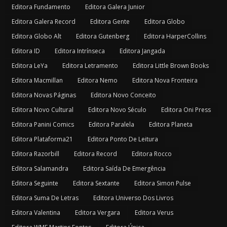
Editora Fundamento
Editora Galera Junior
Editora Galera Record
Editora Gente
Editora Globo
Editora Globo Alt
Editora Gutenberg
Editora HarperCollins
Editora ID
Editora Intrínseca
Editora Jangada
Editora LeYa
Editora Letramento
Editora Little Brown Books
Editora Macmillan
Editora Nemo
Editora Nova Fronteira
Editora Novas Páginas
Editora Novo Conceito
Editora Novo Cultural
Editora Novo Século
Editora Oni Press
Editora Panini Comics
Editora Paralela
Editora Planeta
Editora Plataforma21
Editora Ponto De Leitura
Editora Razorbill
Editora Record
Editora Rocco
Editora Salamandra
Editora Saída De Emergência
Editora Seguinte
Editora Sextante
Editora Simon Pulse
Editora Suma De Letras
Editora Universo Dos Livros
Editora Valentina
Editora Vergara
Editora Verus