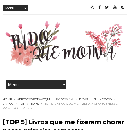
HOME
#RETROSPECTIVATQM
BY ROSANA
DICAS
JULHO/2020
LIVROS
TOP
TOP 5
[TOP 5] LIVROS QUE ME FIZERAM CHORAR NESSE
PRIMEIRO SEMESTRE
[TOP 5] Livros que me fizeram chorar