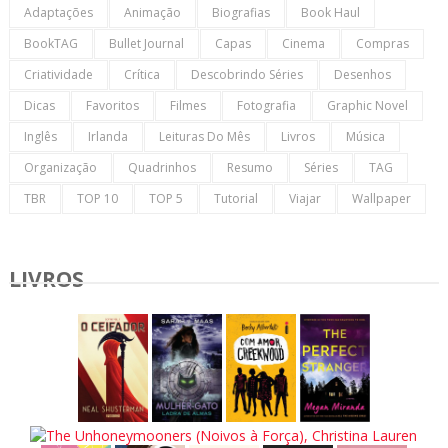
Adaptações
Animação
Biografias
Book Haul
BookTAG
Bullet Journal
Capas
Cinema
Compras
Criatividade
Crítica
Descobrindo Séries
Desenhos
Dicas
Favoritos
Filmes
Fotografia
Graphic Novel
Inglês
Irlanda
Leituras Do Mês
Livros
Música
Organização
Quadrinhos
Resumo
Séries
TAG
TBR
TOP 10
TOP 5
Tutorial
Viajar
Wallpaper
LIVROS