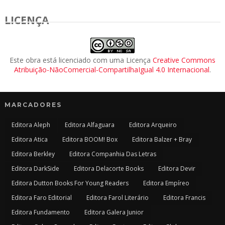
LICENÇA
Este obra está licenciado com uma Licença
Creative Commons
Atribuição-NãoComercial-CompartilhaIgual 4.0 Internacional
.
MARCADORES
Editora Aleph
Editora Alfaguara
Editora Arqueiro
Editora Atica
Editora BOOM! Box
Editora Balzer + Bray
Editora Berkley
Editora Companhia Das Letras
Editora DarkSide
Editora Delacorte Books
Editora Devir
Editora Dutton Books For Young Readers
Editora Empíreo
Editora Faro Editorial
Editora Farol Literário
Editora Francis
Editora Fundamento
Editora Galera Junior