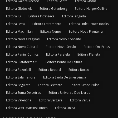
Editora Galera Record
Editora Gente
Editora Globo
Editora Globo Alt
Editora Gutenberg
Editora HarperCollins
Editora ID
Editora Intrínseca
Editora Jangada
Editora LeYa
Editora Letramento
Editora Little Brown Books
Editora Macmillan
Editora Nemo
Editora Nova Fronteira
Editora Novas Páginas
Editora Novo Conceito
Editora Novo Cultural
Editora Novo Século
Editora Oni Press
Editora Panini Comics
Editora Paralela
Editora Planeta
Editora Plataforma21
Editora Ponto De Leitura
Editora Razorbill
Editora Record
Editora Rocco
Editora Salamandra
Editora Saída De Emergência
Editora Seguinte
Editora Sextante
Editora Simon Pulse
Editora Suma De Letras
Editora Universo Dos Livros
Editora Valentina
Editora Vergara
Editora Verus
Editora WMF Martins Fontes
Editora Única