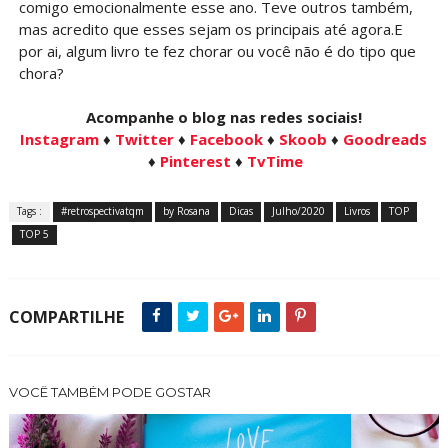
comigo emocionalmente esse ano. Teve outros também,
mas acredito que esses sejam os principais até agora.E
por ai, algum livro te fez chorar ou você não é do tipo que
chora?
Acompanhe o blog nas redes sociais!
Instagram
♦
Twitter
♦
Facebook
♦
Skoob
♦
Goodreads
♦
Pinterest
♦
TvTime
Tags :
#retrospectivatqm
by Rosana
Dicas
Julho/2020
Livros
TOP
TOP 5
COMPARTILHE
VOCÊ TAMBÉM PODE GOSTAR