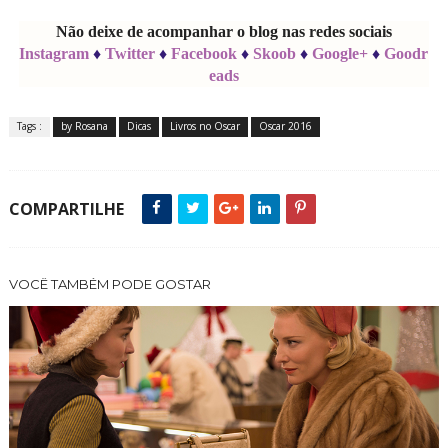
Não deixe de acompanhar o blog nas redes sociais
Instagram
♦
Twitter
♦
Facebook
♦
Skoob
♦
Google+
♦
Goodr
eads
Tags :
by Rosana
Dicas
Livros no Oscar
Oscar 2016
COMPARTILHE
VOCÊ TAMBÉM PODE GOSTAR