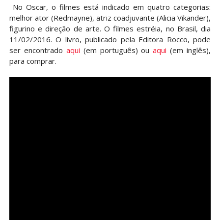
No Oscar, o filmes está indicado em quatro categorias:
melhor ator (Redmayne), atriz coadjuvante (Alicia Vikander),
figurino e direção de arte. O filmes estréia, no Brasil, dia
11/02/2016. O livro, publicado pela Editora Rocco, pode
ser encontrado
aqui
(em português) ou
aqui
(em inglês),
para comprar.