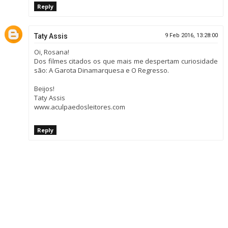
Reply
Taty Assis
9 Feb 2016, 13:28:00
Oi, Rosana!
Dos filmes citados os que mais me despertam curiosidade
são: A Garota Dinamarquesa e O Regresso.
Beijos!
Taty Assis
www.aculpaedosleitores.com
Reply