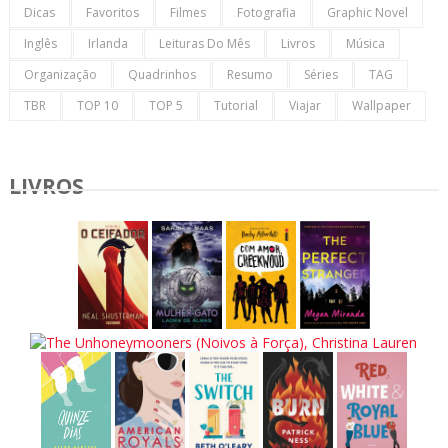
Dicas
Favoritos
Filmes
Fotografia
Graphic Novel
Inglês
Irlanda
Leituras Do Mês
Livros
Música
Organização
Quadrinhos
Resumo
Séries
TAG
TBR
TOP 10
TOP 5
Tutorial
Viajar
Wallpaper
LIVROS