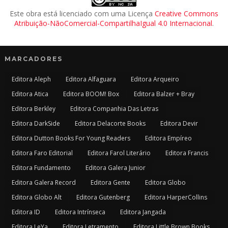
Este obra está licenciado com uma Licença
Creative Commons
Atribuição-NãoComercial-CompartilhaIgual 4.0 Internacional
.
MARCADORES
Editora Aleph
Editora Alfaguara
Editora Arqueiro
Editora Atica
Editora BOOM! Box
Editora Balzer + Bray
Editora Berkley
Editora Companhia Das Letras
Editora DarkSide
Editora Delacorte Books
Editora Devir
Editora Dutton Books For Young Readers
Editora Empíreo
Editora Faro Editorial
Editora Farol Literário
Editora Francis
Editora Fundamento
Editora Galera Junior
Editora Galera Record
Editora Gente
Editora Globo
Editora Globo Alt
Editora Gutenberg
Editora HarperCollins
Editora ID
Editora Intrínseca
Editora Jangada
Editora LeYa
Editora Letramento
Editora Little Brown Books