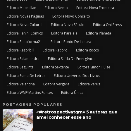
Editora Macmillan
Editora Nemo
Editora Nova Fronteira
Editora Novas Páginas
Editora Novo Conceito
Editora Novo Cultural
Editora Novo Século
Editora Oni Press
Editora Panini Comics
Editora Paralela
Editora Planeta
Editora Plataforma21
Editora Ponto De Leitura
Editora Razorbill
Editora Record
Editora Rocco
Editora Salamandra
Editora Saída De Emergência
Editora Seguinte
Editora Sextante
Editora Simon Pulse
Editora Suma De Letras
Editora Universo Dos Livros
Editora Valentina
Editora Vergara
Editora Verus
Editora WMF Martins Fontes
Editora Única
POSTAGENS POPULARES
«#retrospectivatqm» 5 autoras que
amei conhecer esse ano