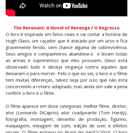
The Revenant: A Novel of Revenge
/
O Regresso
O livro é inspirado em fatos reais e vai contar a história de
Hugh Glass, um caçador que é atacado por um urso e fica
gravemente ferido, sem chance alguma de sobrevivência.
Seus amigos e companheiros abandona-o e levam todas
as armas e suprimentos que eles possuem, Glass está
observado tudo e deseja vingança contra aqueles que
deixaram-o para morrer. Pelo o que eu sei, o livro e o filme
tem muitas diferenças, talvez seja por isso que não está
concorrendo a roteiro adaptado, mas ainda sim vale a pena
conferir o livro e o filme.
O filme aparece em doze categorias: melhor filme, diretor,
ator (Leonardo DiCaprio), ator coadjuvante (Tom Hardy),
fotografia, montagem, desenho de produção, figurino,
maquiagem, mixagem de som, edição de som e efeitos
visuais. O filme estreou no Brasil dia 04/02/2016. O livro