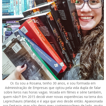
Oi. Eu sou a Rosana, tenho 30 anos, e sou formada em
Administração de Empresas que optou pela vida dupla de falar
sobre livros nas horas vagas. Viciada em filmes e série também,
quem não?! Em 2015 decidi viver novas experiências na terra dos
Leprechauns (Irlanda) e é aqui que vivo desde então. Apaixonada
por fantasia, mas não deixo meu contemporâneo de lado, muito