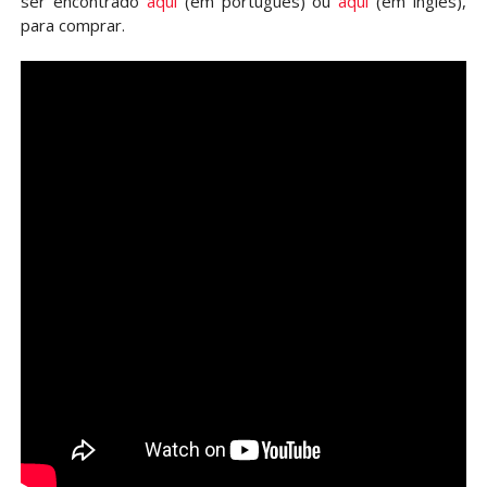
ser encontrado
aqui
(em português) ou
aqui
(em inglês),
para comprar.