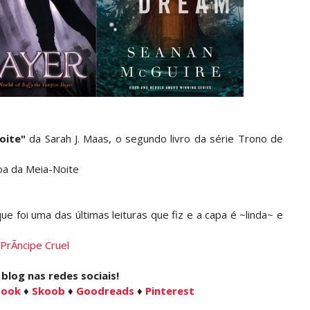
oite
"
da Sarah J. Maas, o segundo livro da série Trono de
ue foi uma das últimas leituras que fiz e a capa é ~linda~ e
log nas redes sociais!
book
♦
Skoob
♦
Goodreads
♦
Pinterest