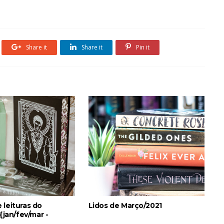
Share it
Share it
Pin it
 leituras do
Lidos de Março/2021
 {jan/fev/mar -