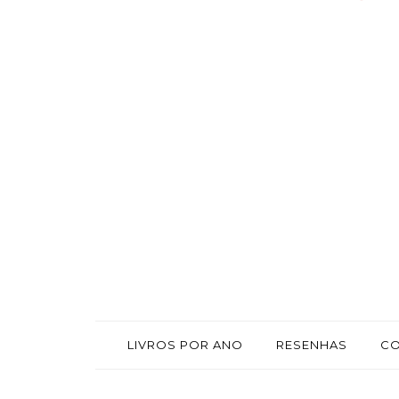
LIVROS POR ANO
RESENHAS
C