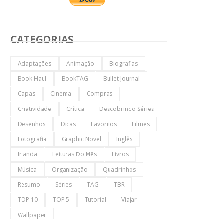
CATEGORIAS
Adaptações
Animação
Biografias
Book Haul
BookTAG
Bullet Journal
Capas
Cinema
Compras
Criatividade
Crítica
Descobrindo Séries
Desenhos
Dicas
Favoritos
Filmes
Fotografia
Graphic Novel
Inglês
Irlanda
Leituras Do Mês
Livros
Música
Organização
Quadrinhos
Resumo
Séries
TAG
TBR
TOP 10
TOP 5
Tutorial
Viajar
Wallpaper