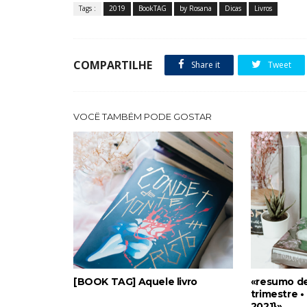
Tags :
2019
BookTAG
by Rosana
Dicas
Livros
COMPARTILHE
Share it
Tweet
VOCÊ TAMBÉM PODE GOSTAR
[BOOK TAG] Aquele livro
«resumo de
trimestre •
2021}»