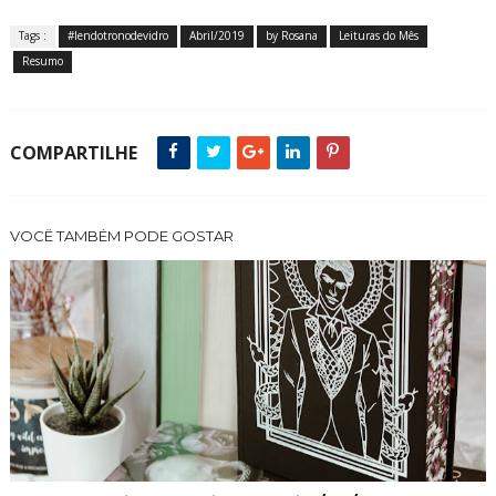
Tags :
#lendotronodevidro
Abril/2019
by Rosana
Leituras do Mês
Resumo
COMPARTILHE
VOCÊ TAMBÉM PODE GOSTAR