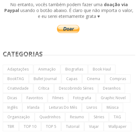
No entanto, vocês também podem fazer uma
doação via
Paypal
usando o botão abaixo. É claro que não importa o valor,
e eu serei eternamente grata ♥
CATEGORIAS
Adaptações
Animação
Biografias
Book Haul
BookTAG
Bullet Journal
Capas
Cinema
Compras
Criatividade
Crítica
Descobrindo Séries
Desenhos
Dicas
Favoritos
Filmes
Fotografia
Graphic Novel
Inglês
Irlanda
Leituras Do Mês
Livros
Música
Organização
Quadrinhos
Resumo
Séries
TAG
TBR
TOP 10
TOP 5
Tutorial
Viajar
Wallpaper