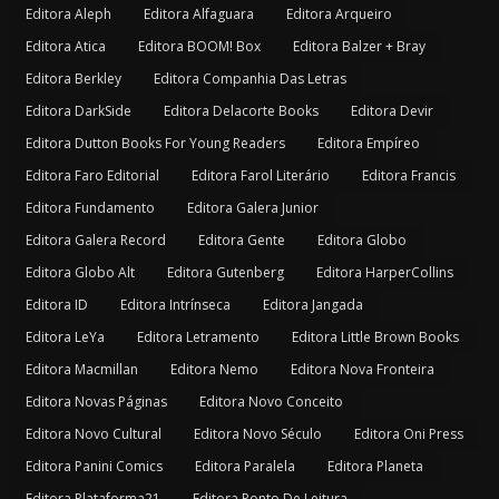
Editora Aleph
Editora Alfaguara
Editora Arqueiro
Editora Atica
Editora BOOM! Box
Editora Balzer + Bray
Editora Berkley
Editora Companhia Das Letras
Editora DarkSide
Editora Delacorte Books
Editora Devir
Editora Dutton Books For Young Readers
Editora Empíreo
Editora Faro Editorial
Editora Farol Literário
Editora Francis
Editora Fundamento
Editora Galera Junior
Editora Galera Record
Editora Gente
Editora Globo
Editora Globo Alt
Editora Gutenberg
Editora HarperCollins
Editora ID
Editora Intrínseca
Editora Jangada
Editora LeYa
Editora Letramento
Editora Little Brown Books
Editora Macmillan
Editora Nemo
Editora Nova Fronteira
Editora Novas Páginas
Editora Novo Conceito
Editora Novo Cultural
Editora Novo Século
Editora Oni Press
Editora Panini Comics
Editora Paralela
Editora Planeta
Editora Plataforma21
Editora Ponto De Leitura