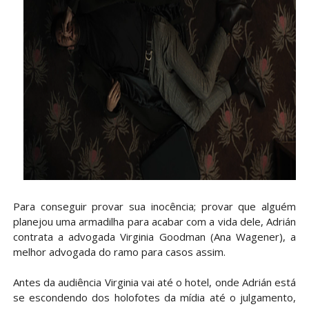
Para conseguir provar sua inocência; provar que alguém
planejou uma armadilha para acabar com a vida dele, Adrián
contrata a advogada Virginia Goodman (Ana Wagener), a
melhor advogada do ramo para casos assim.
Antes da audiência Virginia vai até o hotel, onde Adrián está
se escondendo dos holofotes da mídia até o julgamento,