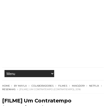
HOME
BY MAYLA
COLABORADORES
FILMES
MAIO/2019
NETFLIX
RESENHAS
[FILME] UM CONTRATEMPO (CONTRATIEMPO), 2016
[FILME] Um Contratempo