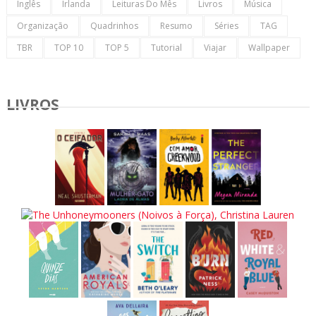
Inglês
Irlanda
Leituras Do Mês
Livros
Música
Organização
Quadrinhos
Resumo
Séries
TAG
TBR
TOP 10
TOP 5
Tutorial
Viajar
Wallpaper
LIVROS