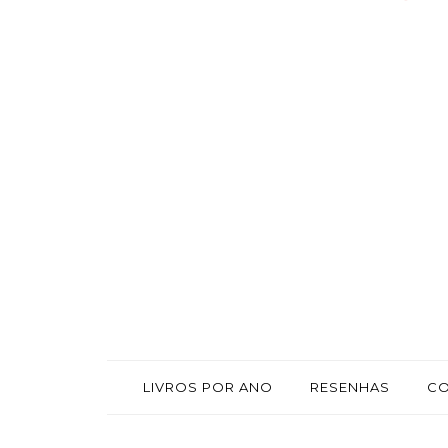
LIVROS POR ANO
RESENHAS
C