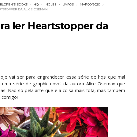
ILDREN'S BOOKS
HQ
INGLÊS
LIVROS
MARÇO/2020
ARTSTOPPER DA ALICE OSEMAN
ra ler Heartstopper da
je vai ser para engrandecer essa série de hqs que mal
 uma série de graphic novel da autora Alice Oseman que
nas. Não só pela arte que é a coisa mais fofa, mas também
m comigo!