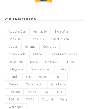
CATEGORIAS
Adaptações
Animação
Biografias
Book Haul
BookTAG
Bullet Journal
Capas
Cinema
Compras
Criatividade
Crítica
Descobrindo Séries
Desenhos
Dicas
Favoritos
Filmes
Fotografia
Graphic Novel
Inglês
Irlanda
Leituras Do Mês
Livros
Música
Organização
Quadrinhos
Resumo
Séries
TAG
TBR
TOP 10
TOP 5
Tutorial
Viajar
Wallpaper