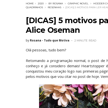
HOME
2020
BY ROSANA
GRAPHIC NOVEL
HODDER CH
QUADRINHOS
RESENHAS
[DICAS] 5 MOTIVOS PARA LER HE
[DICAS] 5 motivos pa
Alice Oseman
by
Rosana - Tudo que Motiva
2 MINUTE
READ
Olá pessoas, tudo bem?
Retomando a programação normal, o post de ho
conheço e já considero demais! Heartstopper é
conquistou meu coração logo nas primeiras pági
pelos motivos que vou citar no post de hoje. Ve