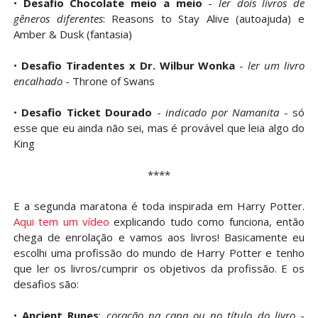
•
Desafio Chocolate meio a meio
-
ler dois livros de
gêneros diferentes
: Reasons to Stay Alive (autoajuda) e
Amber & Dusk (fantasia)
•
Desafio Tiradentes x Dr. Wilbur Wonka
-
ler um livro
encalhado
- Throne of Swans
•
Desafio Ticket Dourado
-
indicado por Namanita
- só
esse que eu ainda não sei, mas é provável que leia algo do
King
****
E a segunda maratona é toda inspirada em Harry Potter.
Aqui tem um vídeo
explicando tudo como funciona, então
chega de enrolação e vamos aos livros! Basicamente eu
escolhi uma profissão do mundo de Harry Potter e tenho
que ler os livros/cumprir os objetivos da profissão. E os
desafios são:
•
Ancient Runes
:
coração na capa ou no título do livro
-