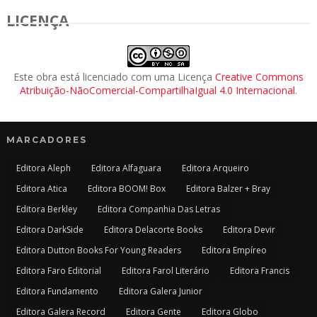
LICENÇA
Este obra está licenciado com uma Licença
Creative Commons
Atribuição-NãoComercial-CompartilhaIgual 4.0 Internacional
.
MARCADORES
Editora Aleph
Editora Alfaguara
Editora Arqueiro
Editora Atica
Editora BOOM! Box
Editora Balzer + Bray
Editora Berkley
Editora Companhia Das Letras
Editora DarkSide
Editora Delacorte Books
Editora Devir
Editora Dutton Books For Young Readers
Editora Empíreo
Editora Faro Editorial
Editora Farol Literário
Editora Francis
Editora Fundamento
Editora Galera Junior
Editora Galera Record
Editora Gente
Editora Globo