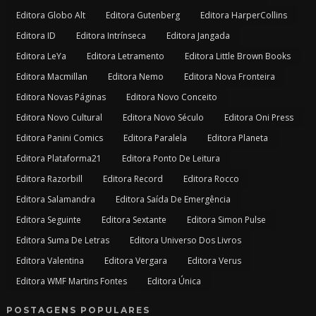
Editora Globo Alt
Editora Gutenberg
Editora HarperCollins
Editora ID
Editora Intrínseca
Editora Jangada
Editora LeYa
Editora Letramento
Editora Little Brown Books
Editora Macmillan
Editora Nemo
Editora Nova Fronteira
Editora Novas Páginas
Editora Novo Conceito
Editora Novo Cultural
Editora Novo Século
Editora Oni Press
Editora Panini Comics
Editora Paralela
Editora Planeta
Editora Plataforma21
Editora Ponto De Leitura
Editora Razorbill
Editora Record
Editora Rocco
Editora Salamandra
Editora Saída De Emergência
Editora Seguinte
Editora Sextante
Editora Simon Pulse
Editora Suma De Letras
Editora Universo Dos Livros
Editora Valentina
Editora Vergara
Editora Verus
Editora WMF Martins Fontes
Editora Única
POSTAGENS POPULARES