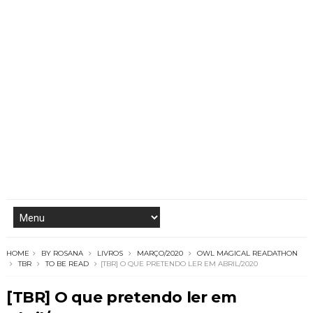
HOME
BY ROSANA
LIVROS
MARÇO/2020
OWL MAGICAL READATHON
TBR
TO BE READ
[TBR] O QUE PRETENDO LER EM ABRIL/2020
[TBR] O que pretendo ler em