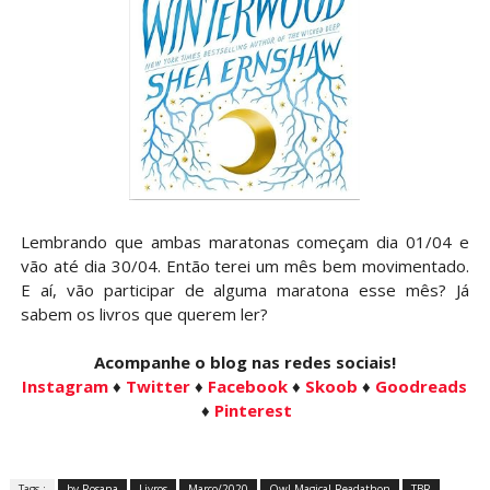
Lembrando que ambas maratonas começam dia 01/04 e
vão até dia 30/04. Então terei um mês bem movimentado.
E aí, vão participar de alguma maratona esse mês? Já
sabem os livros que querem ler?
Acompanhe o blog nas redes sociais!
Instagram
♦
Twitter
♦
Facebook
♦
Skoob
♦
Goodreads
♦
Pinterest
Tags :
by Rosana
Livros
Março/2020
Owl Magical Readathon
TBR