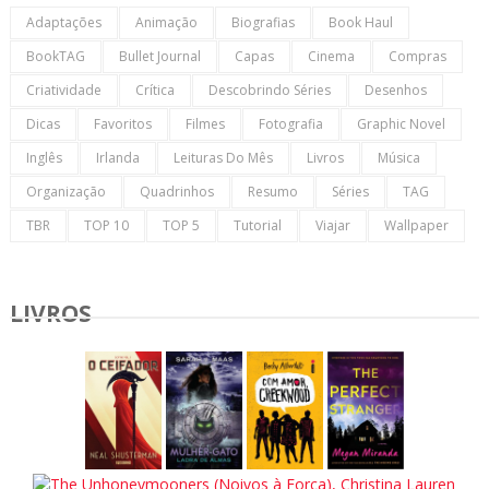
Adaptações
Animação
Biografias
Book Haul
BookTAG
Bullet Journal
Capas
Cinema
Compras
Criatividade
Crítica
Descobrindo Séries
Desenhos
Dicas
Favoritos
Filmes
Fotografia
Graphic Novel
Inglês
Irlanda
Leituras Do Mês
Livros
Música
Organização
Quadrinhos
Resumo
Séries
TAG
TBR
TOP 10
TOP 5
Tutorial
Viajar
Wallpaper
LIVROS