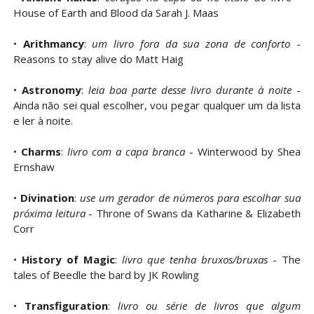
House of Earth and Blood da Sarah J. Maas
•
Arithmancy
:
um livro fora da sua zona de conforto
-
Reasons to stay alive do Matt Haig
•
Astronomy
:
leia boa parte desse livro durante à noite
-
Ainda não sei qual escolher, vou pegar qualquer um da lista
e ler à noite.
•
Charms
:
livro com a capa branca
- Winterwood by Shea
Ernshaw
•
Divination
:
use um gerador de números para escolhar sua
próxima leitura
- Throne of Swans da Katharine & Elizabeth
Corr
•
History of Magic
:
livro que tenha bruxos/bruxas
- The
tales of Beedle the bard by JK Rowling
•
Transfiguration
:
livro ou série de livros que algum