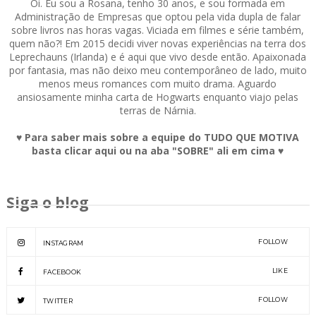
Oi. Eu sou a Rosana, tenho 30 anos, e sou formada em
Administração de Empresas que optou pela vida dupla de falar
sobre livros nas horas vagas. Viciada em filmes e série também,
quem não?! Em 2015 decidi viver novas experiências na terra dos
Leprechauns (Irlanda) e é aqui que vivo desde então. Apaixonada
por fantasia, mas não deixo meu contemporâneo de lado, muito
menos meus romances com muito drama. Aguardo
ansiosamente minha carta de Hogwarts enquanto viajo pelas
terras de Nárnia.
♥ Para saber mais sobre a equipe do TUDO QUE MOTIVA
basta clicar aqui ou na aba "SOBRE" ali em cima ♥
Siga o blog
FOLLOW
INSTAGRAM
LIKE
FACEBOOK
FOLLOW
TWITTER