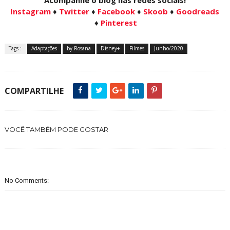
Acompanhe o blog nas redes sociais!
Instagram
♦
Twitter
♦
Facebook
♦
Skoob
♦
Goodreads
♦
Pinterest
Tags :
Adaptações
by Rosana
Disney+
Filmes
Junho/2020
COMPARTILHE
VOCÊ TAMBÉM PODE GOSTAR
No Comments: