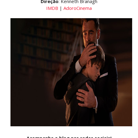
Direção
: Kenneth Branagh
IMDB
|
AdoroCinema