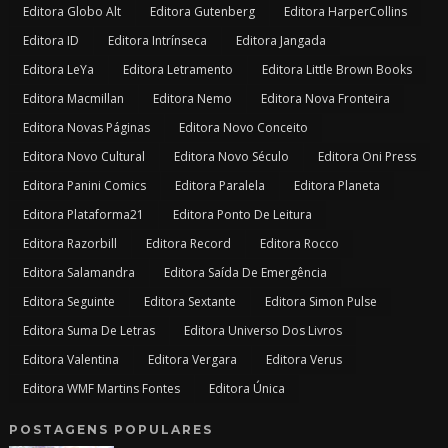
Editora Globo Alt
Editora Gutenberg
Editora HarperCollins
Editora ID
Editora Intrínseca
Editora Jangada
Editora LeYa
Editora Letramento
Editora Little Brown Books
Editora Macmillan
Editora Nemo
Editora Nova Fronteira
Editora Novas Páginas
Editora Novo Conceito
Editora Novo Cultural
Editora Novo Século
Editora Oni Press
Editora Panini Comics
Editora Paralela
Editora Planeta
Editora Plataforma21
Editora Ponto De Leitura
Editora Razorbill
Editora Record
Editora Rocco
Editora Salamandra
Editora Saída De Emergência
Editora Seguinte
Editora Sextante
Editora Simon Pulse
Editora Suma De Letras
Editora Universo Dos Livros
Editora Valentina
Editora Vergara
Editora Verus
Editora WMF Martins Fontes
Editora Única
POSTAGENS POPULARES