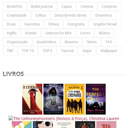
BookTAG
Bullet Journal
Capas
Cinema
Compras
Criatividade
Crítica
Descobrindo Séries
Desenhos
Dicas
Favoritos
Filmes
Fotografia
Graphic Novel
Inglês
Irlanda
Leituras Do Mês
Livros
Música
Organização
Quadrinhos
Resumo
Séries
TAG
TBR
TOP 10
TOP 5
Tutorial
Viajar
Wallpaper
LIVROS