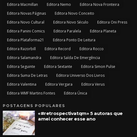
Editora Macmillan
Editora Nemo
Editora Nova Fronteira
Editora Novas Páginas
Editora Novo Conceito
Editora Novo Cultural
Editora Novo Século
Editora Oni Press
Editora Panini Comics
Editora Paralela
Editora Planeta
Editora Plataforma21
Editora Ponto De Leitura
Editora Razorbill
Editora Record
Editora Rocco
Editora Salamandra
Editora Saída De Emergência
Editora Seguinte
Editora Sextante
Editora Simon Pulse
Editora Suma De Letras
Editora Universo Dos Livros
Editora Valentina
Editora Vergara
Editora Verus
Editora WMF Martins Fontes
Editora Única
POSTAGENS POPULARES
«#retrospectivatqm» 5 autoras que
amei conhecer esse ano