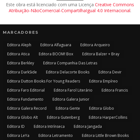
Este obra está licenciado com uma Licença
Creative Commons
Atribuição-NãoComercial-CompartilhaIgual 4.0 Internacional
.
MARCADORES
Editora Aleph
Editora Alfaguara
Editora Arqueiro
Editora Atica
Editora BOOM! Box
Editora Balzer + Bray
Editora Berkley
Editora Companhia Das Letras
Editora DarkSide
Editora Delacorte Books
Editora Devir
Editora Dutton Books For Young Readers
Editora Empíreo
Editora Faro Editorial
Editora Farol Literário
Editora Francis
Editora Fundamento
Editora Galera Junior
Editora Galera Record
Editora Gente
Editora Globo
Editora Globo Alt
Editora Gutenberg
Editora HarperCollins
Editora ID
Editora Intrínseca
Editora Jangada
Editora LeYa
Editora Letramento
Editora Little Brown Books