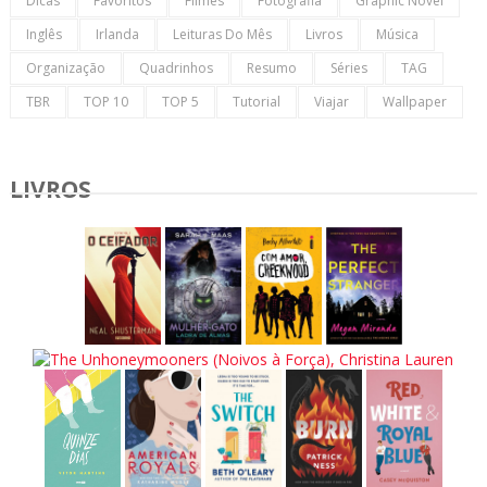
Dicas
Favoritos
Filmes
Fotografia
Graphic Novel
Inglês
Irlanda
Leituras Do Mês
Livros
Música
Organização
Quadrinhos
Resumo
Séries
TAG
TBR
TOP 10
TOP 5
Tutorial
Viajar
Wallpaper
LIVROS