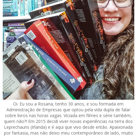
Oi. Eu sou a Rosana, tenho 30 anos, e sou formada em
Administração de Empresas que optou pela vida dupla de falar
sobre livros nas horas vagas. Viciada em filmes e série também,
quem não?! Em 2015 decidi viver novas experiências na terra dos
Leprechauns (Irlanda) e é aqui que vivo desde então. Apaixonada
por fantasia, mas não deixo meu contemporâneo de lado, muito