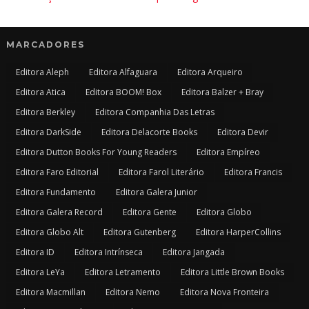
MARCADORES
Editora Aleph
Editora Alfaguara
Editora Arqueiro
Editora Atica
Editora BOOM! Box
Editora Balzer + Bray
Editora Berkley
Editora Companhia Das Letras
Editora DarkSide
Editora Delacorte Books
Editora Devir
Editora Dutton Books For Young Readers
Editora Empíreo
Editora Faro Editorial
Editora Farol Literário
Editora Francis
Editora Fundamento
Editora Galera Junior
Editora Galera Record
Editora Gente
Editora Globo
Editora Globo Alt
Editora Gutenberg
Editora HarperCollins
Editora ID
Editora Intrínseca
Editora Jangada
Editora LeYa
Editora Letramento
Editora Little Brown Books
Editora Macmillan
Editora Nemo
Editora Nova Fronteira