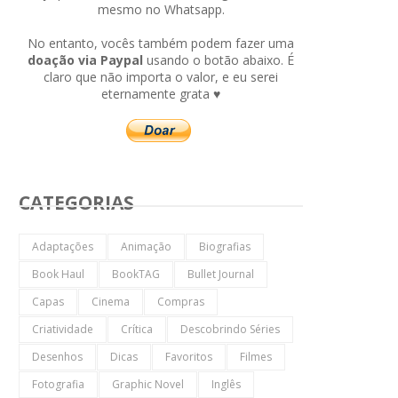
mesmo no Whatsapp.
No entanto, vocês também podem fazer uma
doação via Paypal
usando o botão abaixo. É
claro que não importa o valor, e eu serei
eternamente grata ♥
CATEGORIAS
Adaptações
Animação
Biografias
Book Haul
BookTAG
Bullet Journal
Capas
Cinema
Compras
Criatividade
Crítica
Descobrindo Séries
Desenhos
Dicas
Favoritos
Filmes
Fotografia
Graphic Novel
Inglês