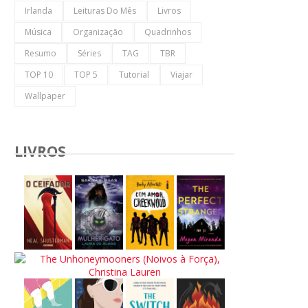
Irlanda
Leituras Do Mês
Livros
Música
Organização
Quadrinhos
Resumo
Séries
TAG
TBR
TOP 10
TOP 5
Tutorial
Viajar
Wallpaper
LIVROS