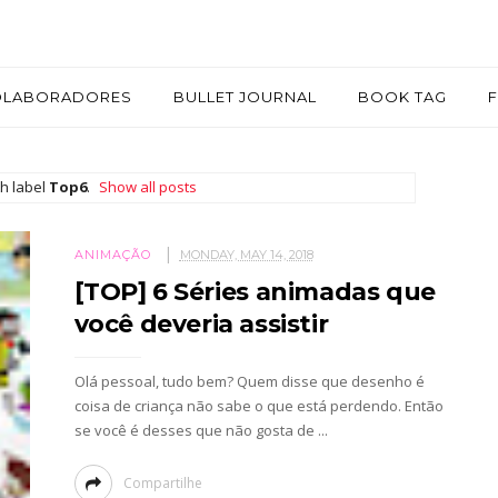
OLABORADORES
BULLET JOURNAL
BOOK TAG
h label
Top6
.
Show all posts
ANIMAÇÃO
MONDAY, MAY 14, 2018
[TOP] 6 Séries animadas que
você deveria assistir
Olá pessoal, tudo bem? Quem disse que desenho é
coisa de criança não sabe o que está perdendo. Então
se você é desses que não gosta de ...
Compartilhe