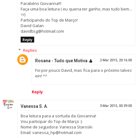
Parabéns Giovanna!!!
Faça uma boa leitura ( eu queria ter ganho, mas tudo bem...
=/)
Participando do Top de Março!
David Galan
davidbsg@hotmail.com
Reply
Replies
Rosana - Tudo que Motiva
2 Mar 2015, 20:16:00
Foi por pouco David, mas fica para o próximo talvez
ein! ^^
Reply
Vanessa S. A.
3 Mar 2015, 00:39:00
Boa leitura para a sortuda da Giovanna!
Vou participar do Top de Março :)
Nome de seguidora: Vanessa Staroski
Email: vanessa_hp@hotmail.com