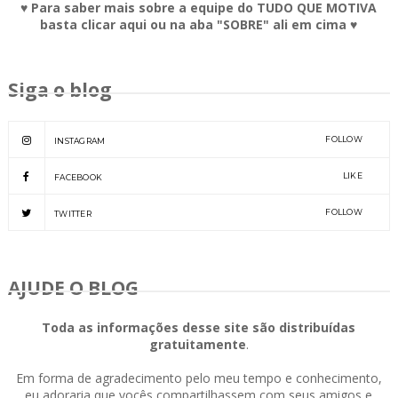
♥ Para saber mais sobre a equipe do TUDO QUE MOTIVA
basta clicar aqui ou na aba "SOBRE" ali em cima ♥
Siga o blog
FOLLOW
INSTAGRAM
LIKE
FACEBOOK
FOLLOW
TWITTER
AJUDE O BLOG
Toda as informações desse site são distribuídas
gratuitamente
.
Em forma de agradecimento pelo meu tempo e conhecimento,
eu adoraria que vocês compartilhassem com seus amigos e