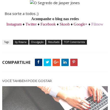
Boa sorte a todos ;)
Acompanhe o blog nas redes
Instagram
♦
Twitter
♦
Facebook
♦
Skoob
♦
Google+
♦
Filmow
Tags :
by Rosana
Divulgação
Resultado
TOP Comentarista
COMPARTILHE
VOCÊ TAMBÉM PODE GOSTAR