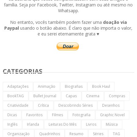
família. Seja por Facebook, Twitter, Instagram ou até mesmo no
Whatsapp.
No entanto, vocês também podem fazer uma
doação via
Paypal
usando o botão abaixo. É claro que não importa o valor,
e eu serei eternamente grata ♥
CATEGORIAS
Adaptações
Animação
Biografias
Book Haul
BookTAG
Bullet Journal
Capas
Cinema
Compras
Criatividade
Crítica
Descobrindo Séries
Desenhos
Dicas
Favoritos
Filmes
Fotografia
Graphic Novel
Inglês
Irlanda
Leituras Do Mês
Livros
Música
Organização
Quadrinhos
Resumo
Séries
TAG