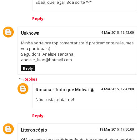
Ebaa, que legal! Boa sorte *-*
Reply
Unknown
4 Mar 2015, 16:42:00
Minha sorte pra top comentarista é praticamente nula, mas
vou participar :)
Seguidora: Anelise santana
anelise_luan@hotmail.com
Reply
Replies
Rosana - Tudo que Motiva
4 Mar 2015, 17:47:00
Não custa tentar né!
Reply
Literoscópio
19 Mar 2015, 17:30:00
Olá, primeira vez participando do top comentarista aqui do