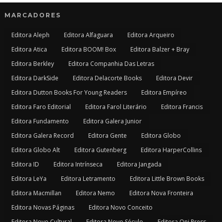
MARCADORES
Editora Aleph
Editora Alfaguara
Editora Arqueiro
Editora Atica
Editora BOOM! Box
Editora Balzer + Bray
Editora Berkley
Editora Companhia Das Letras
Editora DarkSide
Editora Delacorte Books
Editora Devir
Editora Dutton Books For Young Readers
Editora Empíreo
Editora Faro Editorial
Editora Farol Literário
Editora Francis
Editora Fundamento
Editora Galera Junior
Editora Galera Record
Editora Gente
Editora Globo
Editora Globo Alt
Editora Gutenberg
Editora HarperCollins
Editora ID
Editora Intrínseca
Editora Jangada
Editora LeYa
Editora Letramento
Editora Little Brown Books
Editora Macmillan
Editora Nemo
Editora Nova Fronteira
Editora Novas Páginas
Editora Novo Conceito
Editora Novo Cultural
Editora Novo Século
Editora Oni Press