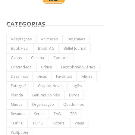
CATEGORIAS
Adaptações
Animação
Biografias
Book Haul
BookTAG
Bullet Journal
Capas
Cinema
Compras
Criatividade
Crítica
Descobrindo Séries
Desenhos
Dicas
Favoritos
Filmes
Fotografia
Graphic Novel
Inglês
Irlanda
Leituras Do Mês
Livros
Música
Organização
Quadrinhos
Resumo
Séries
TAG
TBR
TOP 10
TOP 5
Tutorial
Viajar
Wallpaper