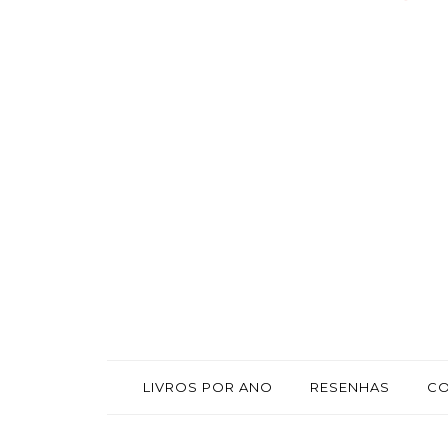
LIVROS POR ANO
RESENHAS
C